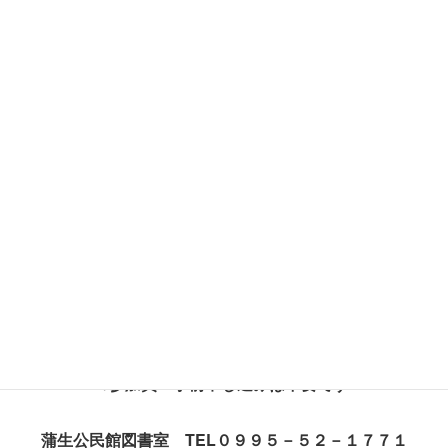
【かもう秋のおはなし会のお知らせ】
日時：令和６年１０月２０日(日)１１：００～１１：３０
場所：蒲生公民館１階 いずみの間
対象：こども向け（小学生以下）
※会場に入りきらない場合があります。ご了承ください
※参加費・事前申し込みは不要です
蒲生公民館図書室 TEL０９９５－５２－１７７１