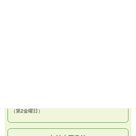
毎週土曜日／午前10時から
（再上映）
こども映画会
（子ども向け）
毎週土曜日／午後2時から
毎週日曜日／午後2時から （再上映）
おはなし会
第1・3土曜日／午後2時30分から
おはなしだっこの会
月1回金曜日／午前11時から
（第2金曜日）