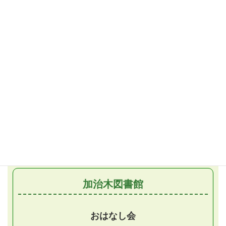
（子ども向け）
毎週土曜日／午後2時から
毎週日曜日／午後2時から （再上映）
おはなし会
第1・3土曜日／午後2時30分から
おはなしだっこの会
月1回金曜日／午前11時から
（第2金曜日）
加治木図書館
おはなし会