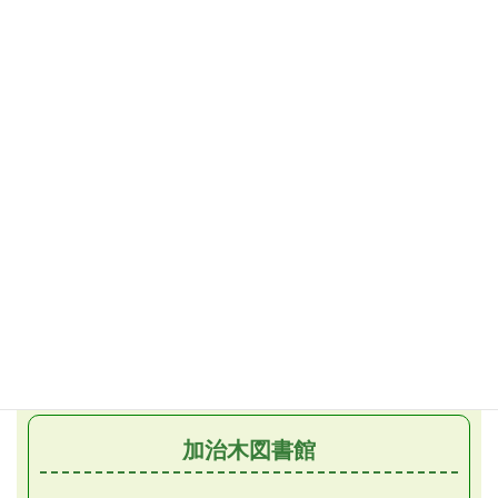
こども映画会
（子ども向け）
毎週土曜日／午後2時から
毎週日曜日／午後2時から （再上映）
おはなし会
第1・3土曜日／午後2時30分から
おはなしだっこの会
月1回金曜日／午前11時から
（第2金曜日）
加治木図書館