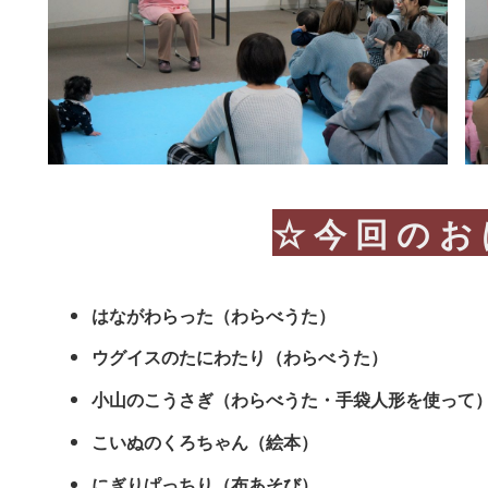
☆ 今 回 の お
はながわらった（わらべうた）
ウグイスのたにわたり（わらべうた）
小山のこうさぎ（わらべうた・手袋人形を使って
こいぬのくろちゃん（絵本）
にぎりぱっちり（布あそび）