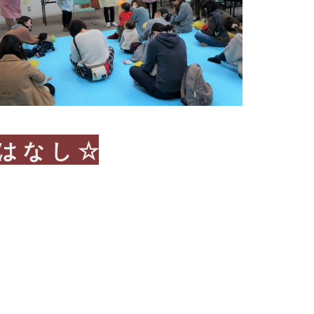
 は な し ☆
）