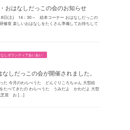
し会・おはなしだっこの会のお知らせ
(土) 14：30～ 絵本コーナー おはなしだっこの
１階 研修室 楽しいおはなしをたくさん準備してお待ちして
はなしボランティアあいあい
）おはなしだっこの会が開催されました。
った 今月のわらべうた どんぐりころちゃん 大型絵
をたべてきたの わらべうた うみだよ かわだよ 大型
居 お […]