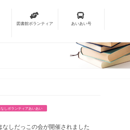
り
図書館ボランティア
あいあい号
はなしボランティアあいあい
）おはなしだっこの会が開催されました