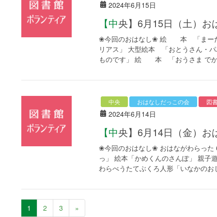
2024年6月15日
【中央】6月15日（土
❀今回のおはなし❀ 絵 本 「まー
リアス」 大型絵本 「おとうさん・
ものです」 絵 本 「おうさま でかけ
中央
おはなしだっこの会
図
2024年6月14日
【中央】6月14日（金
❀今回のおはなし❀ おはながわらった
っ」 絵本「かめくんのさんぽ」 親子
わらべうたてぶくろ人形「いなかのおじさ
1
2
3
»