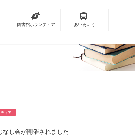
り
図書館ボランティア
あいあい号
ンティア
）おはなし会が開催されました