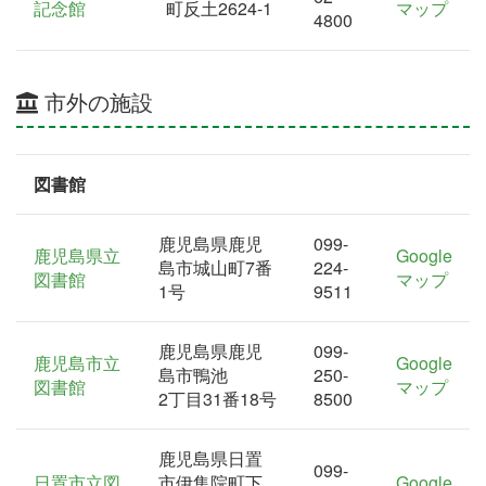
記念館
町反土2624-1
マップ
4800
市外の施設
図書館
鹿児島県鹿児
099-
鹿児島県立
Google
島市城山町7番
224-
図書館
マップ
1号
9511
鹿児島県鹿児
099-
鹿児島市立
Google
島市鴨池
250-
図書館
マップ
2丁目31番18号
8500
鹿児島県日置
099-
日置市立図
市伊集院町下
Google