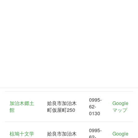
文化会館
姶良市文化
姶良市加治木
0995-
Google
会館加音ホ
町木田5348-
62-
マップ
ール
185
6200
資料館
0995-
姶良市歴史
姶良市東餅田
Google
65-
民俗資料館
498
マップ
1553
0995-
加治木郷土
姶良市加治木
Google
62-
館
町仮屋町250
マップ
0130
0995-
椋鳩十文学
姶良市加治木
Google
62-