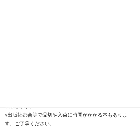
ダウンロード
※新規のリクエスト購入予定リストは、第4金曜日以降に作
成致します。
※出版社都合等で品切や入荷に時間がかかる本もありま
す。ご了承ください。