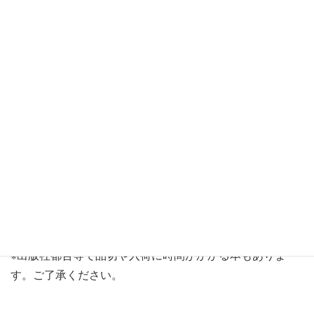
ダウンロード
※新規のリクエスト購入予定リストは、第4金曜日以降に作
成致します。
※出版社都合等で品切や入荷に時間がかかる本もありま
す。ご了承ください。