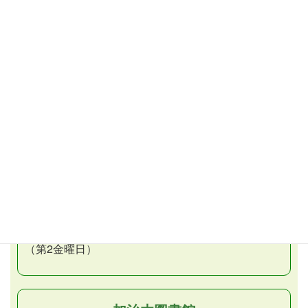
毎週土曜日／午前10時から
（再上映）
こども映画会
（子ども向け）
毎週土曜日／午後2時から
毎週日曜日／午後2時から （再上映）
おはなし会
第1・3土曜日／午後2時30分から
おはなしだっこの会
月1回金曜日／午前11時から
（第2金曜日）