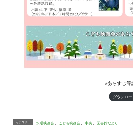
※あらすじ等
ダウンロー
カテゴリー
水曜映画会
、
こども映画会
、
中央
、
図書館だより