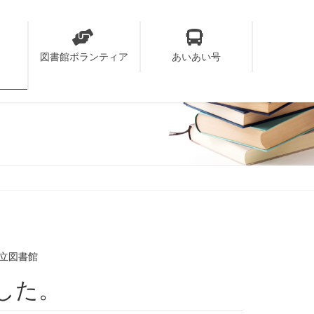
り
図書館ボランティア
あいあい号
立図書館
ました。