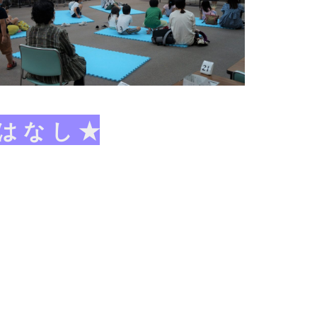
 は な し ★