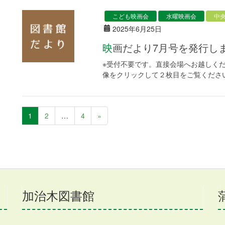
こども映画会
水曜映画会
中
2025年6月25日
映画だより7月号を発行し
※受付不要です。直接会場へお越しください
像をクリックして２枚目をご覧くださ
1
2
…
4
»
加治木図書館