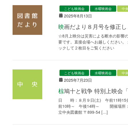
こども映画会
水曜映画会
中
2025年8月13日
映画だより８月号を修正
☆8月上映分は災害による断水の影響の
要です。直接会場へお越しください。 最終
ックして２枚目をご覧ください
こども映画会
水曜映画会
中
2025年7月23日
椋鳩十と戦争 特別上映
日 時：８月９日(土) 午前11時1
前10時～ 午後14時～ 開催場所
立中央図書館 〒899-54 […]