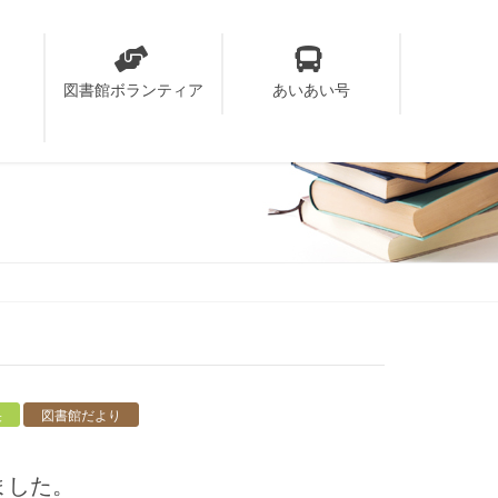
り
図書館ボランティア
あいあい号
央
図書館だより
ました。