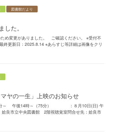
央
図書館だより
しました。
ため変更がありました。 ご確認ください。 ※受付不
更新日：2025.8.14 ※あらすじ等詳細は画像をクリ
央
会「マヤの一生」上映のお知らせ
5分～ 午後14時～（75分） ：８月10日(日) 午
：姶良市立中央図書館 2階視聴覚室問合せ先：姶良市