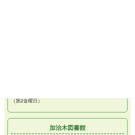
（再上映）
こども映画会
（子ども向け）
毎週土曜日／午後2時から
毎週日曜日／午後2時から （再上映）
おはなし会
第1・3土曜日／午後2時30分から
おはなしだっこの会
月1回金曜日／午前11時から
（第2金曜日）
加治木図書館